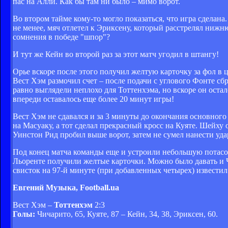
пас на Алли. Как бы там ни было – мимо ворот.
Во втором тайме кому-то могло показаться, что игра сделана
не менее, мяч отлетел к Эриксену, который расстрелял нижн
сомнения в победе "шпор"?
И тут же Кейн во второй раз за этот матч угодил в штангу!
Орье вскоре после этого получил желтую карточку за фол в ц
Вест Хэм размочил счет – после подачи с углового Фонте сбр
равно выглядели неплохо для Тоттенхэма, но вскоре он остал
впереди оставалось еще более 20 минут игры!
Вест Хэм не сдавался и за 3 минуты до окончания основного
на Масуаку, а тот сделал прекрасный кросс на Куяте. Шейху
Уинстон Рид пробил выше ворот, затем не сумел нанести уда
Под конец матча команды еще и устроили небольшую потасо
Льоренте получили желтые карточки. Можно было давать и 
свисток на 97-й минуте (при добавленных четырех) известил
Евгений Музыка, Football.ua
Вест Хэм –
Тоттенхэм
2:3
Голы:
Чичарито, 65, Куяте, 87 – Кейн, 34, 38, Эриксен, 60.