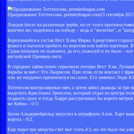
Празднование Тоттенхэма, premierleague.com
23 сентября 2017
Лондон богат на различные дерби, но от этого противостоян
конечно же, надеялись на победу – ведь и "молотки", и "шпо
Вернувшийся в состав Вест Хэма Марко Арнаутович старался д
фланге и пытался пробить по воротам или найти партнера. 
Судья пенальти не назначил, да его, пожалуй и не было – вс
английской Премьер-лиги.
В середине тайма понес серьезную потерю Вест Хэм. Лучши
борьбы за мяч с Уго Льорисом. При этом, если контакт с ф
или же неудачно приземлился на газон. Его заменил Энди Кэр
Тоттенхэм контролировал мяч, а затем забил дважды за три 
выделить Кристиана Эриксена, который отдал из центра поля
отдавать сразу и тогда Харри расстреливал бы ворота метров
же Кейна – 0:1!
Затем Альдервейрельд запустил в штрафную Алли. Харт вышел
ворота – 0:2.
Еще через три минуты счет мог стать 0:3, но это было бы у