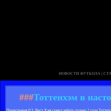
|
НОВОСТИ ФУТБОЛА
СТ
###
Тоттенхэм в наст
Проигрывая 0:3, Вест Хэм сумел забить только 2 гола Тоттен