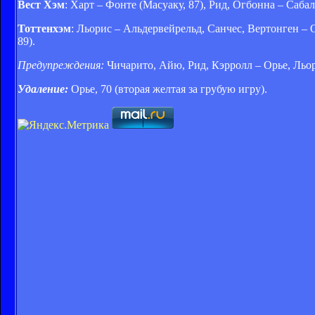
Вест Хэм
: Харт – Фонте (Масуаку, 87), Рид, Огбонна – Саба
Тоттенхэм
: Льорис – Альдервейрельд, Санчес, Вертонген – О
89).
Предупреждения:
Чичарито, Айю, Рид, Кэрролл – Орье, Льор
Удаление:
Орье, 70 (вторая желтая за грубую игру).